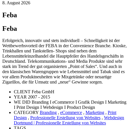
8. August 2026
Feba
Feba
Erfolgreich, innovativ und stets individuell – Schnelligkeit ist der
Wettbewerbsvorteil der FEBA in der Convenience Branche. Kioske,
Trinkhallen und Tankstellen- Shops sind neben dem
Lebensmitteleinzelhandel die Hauptpfeiler des Handelsgeschäfts in
Deutschland. Telekommunikations- und Media Produkte sind sehr
stark im Trend der gut organisierten „Point of Sales“. Und auch in
den klassischen Warengruppen wie Lebensmittel und Tabak sind es
vor allem Produktneuheiten wie Mixgetränke oder neuartige
Zigarillos, die für Umsatz und „neue“ Gewinne sorgen.
CLIENT
Feba GmbH
YEAR
2007 - 2015
WE DID
Branding I eCommerce I Grafik Design I Marketing
I Print Design I Webdesign I Product Design
CATEGORY
Branding
,
eCommerce
,
Marketing
,
Print
Design
,
Professionelle Erstellung von Websites
,
Webdesign
Dortmund | Professionelle Erstellung von Websites
TAGS