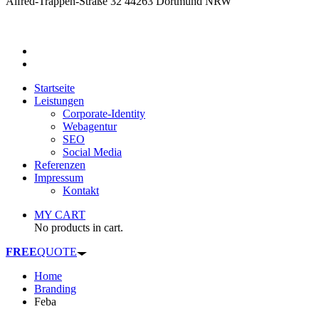
Alfred-Trappen-Straße 32 44263 Dortmund NRW
Startseite
Leistungen
Corporate-Identity
Webagentur
SEO
Social Media
Referenzen
Impressum
Kontakt
MY CART
No products in cart.
FREE
QUOTE
Home
Branding
Feba