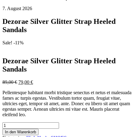
7. August 2026
Dezorae Silver Glitter Strap Heeled
Sandals
Sale! -11%
Dezorae Silver Glitter Strap Heeled
Sandals
Ursprünglicher
Aktueller
89,00
€
79,00
€
Preis
Preis
Pellentesque habitant morbi tristique senectus et netus et malesuada
war:
ist:
fames ac turpis egestas. Vestibulum tortor quam, feugiat vitae,
89,00 €
79,00 €.
ultricies eget, tempor sit amet, ante. Donec eu libero sit amet quam
egestas semper. Aenean ultricies mi vitae est. Mauris placerat
eleifend leo.
Dezorae
Silver
In den Warenkorb
Glitter