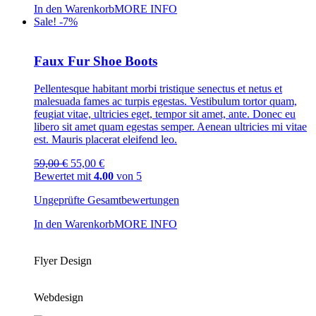
In den Warenkorb
MORE INFO
Sale! -7%
Faux Fur Shoe Boots
Pellentesque habitant morbi tristique senectus et netus et
malesuada fames ac turpis egestas. Vestibulum tortor quam,
feugiat vitae, ultricies eget, tempor sit amet, ante. Donec eu
libero sit amet quam egestas semper. Aenean ultricies mi vitae
est. Mauris placerat eleifend leo.
Ursprünglicher
Aktueller
59,00
€
55,00
€
Preis
Preis
Bewertet mit
4.00
von 5
war:
ist:
Ungeprüfte Gesamtbewertungen
59,00 €
55,00 €.
In den Warenkorb
MORE INFO
Flyer Design
Webdesign