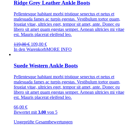
Ridge Grey Leather Ankle Boots
Pellentesque habitant morbi tristique senectus et netus et
malesuada fames ac turpis egestas. Vestibulum tortor quam,
feugiat vitae, ultricies eget, tempor sit amet, ante. Donec eu
libero sit amet quam egestas semper. Aenean ultricies mi vitae
est. Mauris placerat eleifend leo.
Ursprünglicher
Aktueller
119,00
€
109,00
€
Preis
Preis
In den Warenkorb
MORE INFO
war:
ist:
119,00 €
109,00 €.
Suede Western Ankle Boots
Pellentesque habitant morbi tristique senectus et netus et
malesuada fames ac turpis egestas. Vestibulum tortor quam,
feugiat vitae, ultricies eget, tempor sit amet, ante. Donec eu
libero sit amet quam egestas semper. Aenean ultricies mi vitae
est. Mauris placerat eleifend leo.
66,00
€
Bewertet mit
3.00
von 5
Ungeprüfte Gesamtbewertungen