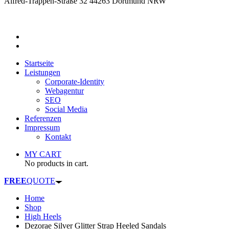
Alfred-Trappen-Straße 32 44263 Dortmund NRW
Startseite
Leistungen
Corporate-Identity
Webagentur
SEO
Social Media
Referenzen
Impressum
Kontakt
MY CART
No products in cart.
FREE
QUOTE
Home
Shop
High Heels
Dezorae Silver Glitter Strap Heeled Sandals