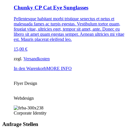
Chunky CP Cat Eye Sunglasses
Pellentesque habitant morbi tristique senectus et netus et
malesuada fames ac turpis egestas. Vestibulum tortor quam,
feugiat vitae, ultricies eget, tempor sit amet, ante. Donec eu
libero sit amet quam egestas semper. Aenean ultricies mi vitae
est. Mauris placerat eleifend leo.
15,00
€
zzgl.
Versandkosten
In den Warenkorb
MORE INFO
Flyer Design
Webdesign
Corporate Identity
Anfrage Stellen