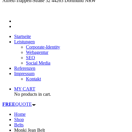
Alfred-Trappen-Straße 32 44263 Dortmund NRW
Startseite
Leistungen
Corporate-Identity
Webagentur
SEO
Social Media
Referenzen
Impressum
Kontakt
MY CART
No products in cart.
FREE
QUOTE
Home
Shop
Belts
Monki Jean Belt