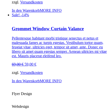
zzgl.
Versandkosten
In den Warenkorb
MORE INFO
Sale! -14%
Grommet Window Curtain Valance
Pellentesque habitant morbi tristique senectus et netus et
malesuada fames ac turpis egestas. Vestibulum tortor quam,
feugiat vitae, ultricies eget, tempor sit amet, ante. Donec eu
libero sit amet quam egestas semper. Aenean ultricies mi vitae
est. Mauris placerat eleifend leo.
Ursprünglicher
Aktueller
69,00
€
59,00
€
Preis
Preis
zzgl.
Versandkosten
war:
ist:
69,00 €
59,00 €.
In den Warenkorb
MORE INFO
Flyer Design
Webdesign