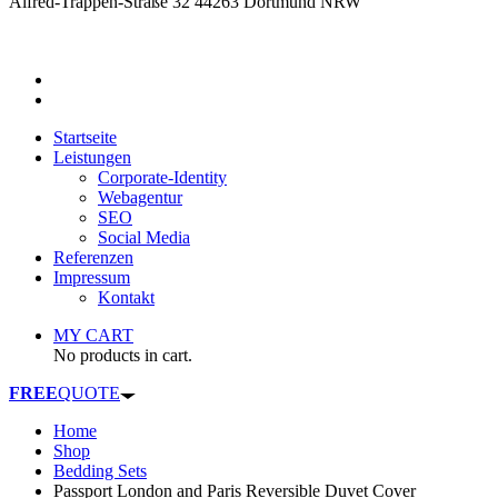
Alfred-Trappen-Straße 32 44263 Dortmund NRW
Startseite
Leistungen
Corporate-Identity
Webagentur
SEO
Social Media
Referenzen
Impressum
Kontakt
MY CART
No products in cart.
FREE
QUOTE
Home
Shop
Bedding Sets
Passport London and Paris Reversible Duvet Cover