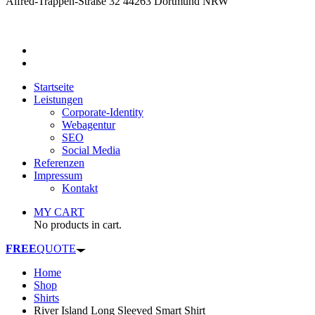
Alfred-Trappen-Straße 32 44263 Dortmund NRW
Startseite
Leistungen
Corporate-Identity
Webagentur
SEO
Social Media
Referenzen
Impressum
Kontakt
MY CART
No products in cart.
FREE
QUOTE
Home
Shop
Shirts
River Island Long Sleeved Smart Shirt