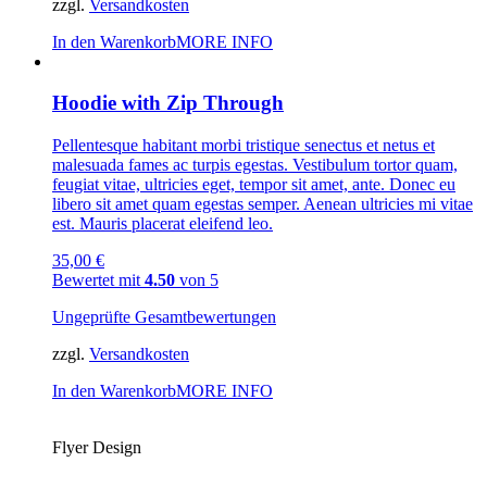
zzgl.
Versandkosten
In den Warenkorb
MORE INFO
Hoodie with Zip Through
Pellentesque habitant morbi tristique senectus et netus et
malesuada fames ac turpis egestas. Vestibulum tortor quam,
feugiat vitae, ultricies eget, tempor sit amet, ante. Donec eu
libero sit amet quam egestas semper. Aenean ultricies mi vitae
est. Mauris placerat eleifend leo.
35,00
€
Bewertet mit
4.50
von 5
Ungeprüfte Gesamtbewertungen
zzgl.
Versandkosten
In den Warenkorb
MORE INFO
Flyer Design