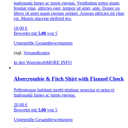
malesuada fames ac turpis egestas. Vestibulum tortor quam,
feugiat vitae, ultricies eget, tempor sit amet, ante. Donec eu
libero sit amet quam egestas semper. Aenean ultricies mi vitae
est. Mauris placerat eleifend leo.
18,00
€
Bewertet mit
5.00
von 5
Ungeprüfte Gesamtbewertungen
zzgl.
Versandkosten
In den Warenkorb
MORE INFO
Abercrombie & Fitch Shirt with Flannel Check
Pellentesque habitant morbi tristique senectus et netus et
malesuada fames ac turpis egestas.
20,00
€
Bewertet mit
5.00
von 5
Ungeprüfte Gesamtbewertungen