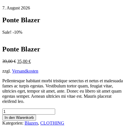
7. August 2026
Ponte Blazer
Sale! -10%
Ponte Blazer
Ursprünglicher
Aktueller
39,00
€
35,00
€
Preis
Preis
zzgl.
Versandkosten
war:
ist:
39,00 €
35,00 €.
Pellentesque habitant morbi tristique senectus et netus et malesuada
fames ac turpis egestas. Vestibulum tortor quam, feugiat vitae,
ultricies eget, tempor sit amet, ante. Donec eu libero sit amet quam
egestas semper. Aenean ultricies mi vitae est. Mauris placerat
eleifend leo.
Ponte
Blazer
In den Warenkorb
Menge
Kategorien:
Blazers
,
CLOTHING