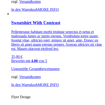
zzgl.
Versandkosten
In den Warenkorb
MORE INFO
Sweatshirt With Contrast
Pellentesque habitant morbi tristique senectus et netus et
malesuada fames ac turpis egestas. Vestibulum tortor quam,
feugiat vitae, ultricies eget, tempor sit amet, ante. Donec eu
libero sit amet quam egestas semper. Aenean ultricies mi vitae
est. Mauris placerat eleifend leo.
35,00
€
Bewertet mit
4.00
von 5
Ungeprüfte Gesamtbewertungen
zzgl.
Versandkosten
In den Warenkorb
MORE INFO
Flyer Design