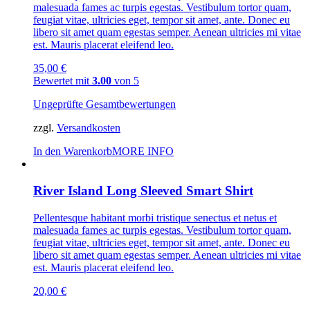
malesuada fames ac turpis egestas. Vestibulum tortor quam,
feugiat vitae, ultricies eget, tempor sit amet, ante. Donec eu
libero sit amet quam egestas semper. Aenean ultricies mi vitae
est. Mauris placerat eleifend leo.
35,00
€
Bewertet mit
3.00
von 5
Ungeprüfte Gesamtbewertungen
zzgl.
Versandkosten
In den Warenkorb
MORE INFO
River Island Long Sleeved Smart Shirt
Pellentesque habitant morbi tristique senectus et netus et
malesuada fames ac turpis egestas. Vestibulum tortor quam,
feugiat vitae, ultricies eget, tempor sit amet, ante. Donec eu
libero sit amet quam egestas semper. Aenean ultricies mi vitae
est. Mauris placerat eleifend leo.
20,00
€