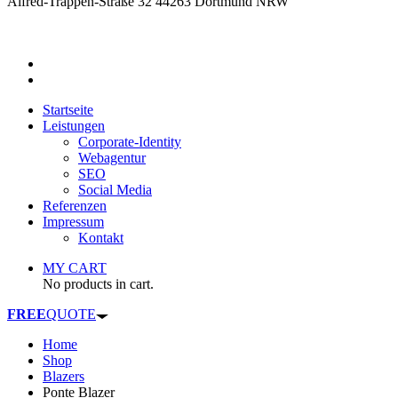
Alfred-Trappen-Straße 32 44263 Dortmund NRW
Startseite
Leistungen
Corporate-Identity
Webagentur
SEO
Social Media
Referenzen
Impressum
Kontakt
MY CART
No products in cart.
FREE
QUOTE
Home
Shop
Blazers
Ponte Blazer